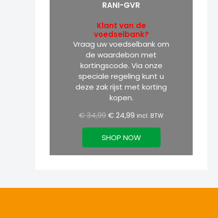
RANI-GVR
Klant van de
voedselbank?
Vraag uw voedselbank om
de waardebon met
kortingscode. Via onze
speciale regeling kunt u
deze zak rijst met korting
kopen.
€
34,99
€
24,99
incl. BTW
SHOP NOW