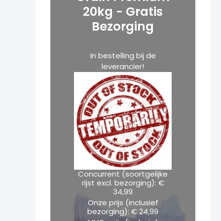
Link
g
r
Share
20kg - Gratis
i
e
e
Bezorging
n
n
g
a
t
l
p
o
p
r
In bestelling bij de
r
i
r
leverancier!
i
c
y
c
e
e
i
w
s
a
:
s
€
:
€
2
4
3
,
4
9
,
9
9
.
Concurrent (soortgelijke
9
rijst excl. bezorging): €
.
34,99
Onze prijs (inclusief
bezorging): € 24,99