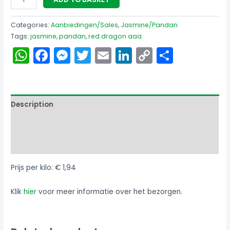
Categories:
Aanbiedingen/Sales
,
Jasmine/Pandan
Tags:
jasmine
,
pandan
,
red dragon aaa
WhatsApp
Facebook
Messenger
Twitter
Email
LinkedIn
Copy
Share
Link
Description
Additional information
Reviews (4)
Prijs per kilo: € 1,94
Klik
hier
voor meer informatie over het bezorgen.