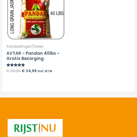
Aanbiedingen/Sales
AVTAR – Pandan 40lbs –
Gratis Bezorging
Rated
€
39,99
€
34,99
incl. BTW
4.89
out of 5