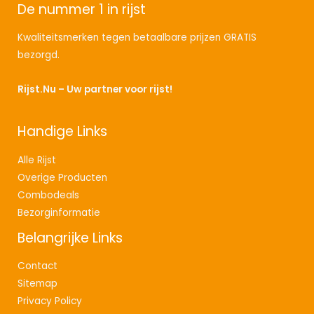
9
De nummer 1 in rijst
4
.
5
,
9
9
Kwaliteitsmerken tegen betaalbare prijzen GRATIS
,
9
bezorgd.
9
.
9
Rijst.Nu – Uw partner voor rijst!
.
Handige Links
Alle Rijst
Overige Producten
Combodeals
Bezorginformatie
Belangrijke Links
Contact
Sitemap
Privacy Policy