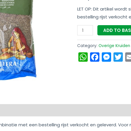
quantity
LET OP: Dit artikel wordt
bestelling rijst verkocht 
ADD TO BA
Category:
Overige Kruiden
WhatsAp
Faceb
Mes
T
on
Reviews (0)
combinatie met een bestelling rijst verkocht en geleverd. Vo