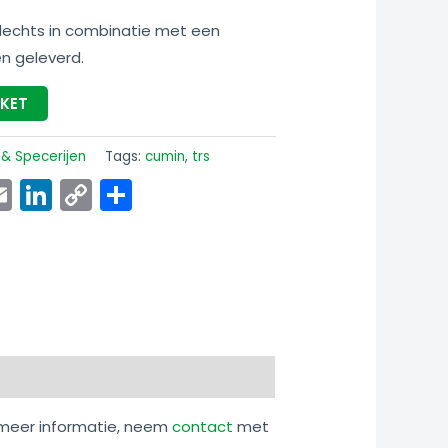
 slechts in combinatie met een
en geleverd.
SKET
 & Specerijen
Tags:
cumin
,
trs
p
ook
senger
witter
Email
LinkedIn
Copy
Share
Link
or meer informatie, neem
contact
met