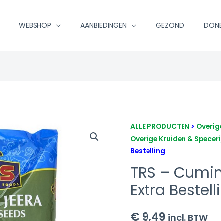
WEBSHOP
AANBIEDINGEN
GEZOND
DON
TRS
ALLE PRODUCTEN
>
Overig
Overige Kruiden & Speceri
-
Bestelling
Cumin
(Jeera)
TRS – Cumin
1kg
Extra Bestell
-
Extra
€
9,49
incl. BTW
Bestelling