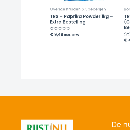
Overige Kruiden & Specerijen
Bo
TRS – Paprika Powder 1kg –
TR
Extra Bestelling
(C
Be
€
9,49
Rated
incl. BTW
0
€
4
Rat
out
0
of
out
5
of
5
De nu