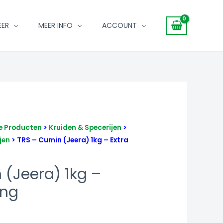
EER
MEER INFO
ACCOUNT
e Producten
>
Kruiden & Specerijen
>
jen
> TRS – Cumin (Jeera) 1kg – Extra
 (Jeera) 1kg –
ing