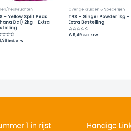
nen/Peulvruchten
Overige Kruiden & Specerijen
S – Yellow Split Peas
TRS – Ginger Powder 1kg –
hana Dal) 2kg – Extra
Extra Bestelling
stelling
€
9,49
Rated
incl. BTW
0
,99
ed
incl. BTW
out
of
5
mmer 1 in rijst
Handige Lin