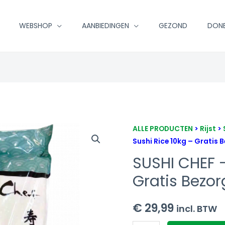
WEBSHOP
AANBIEDINGEN
GEZOND
DON
SUSHI
ALLE PRODUCTEN
>
Rijst
>
Sushi Rice 10kg – Gratis 
CHEF
-
SUSHI CHEF –
Sushi
Gratis Bezor
Rice
10kg
€
29,99
incl. BTW
-
Gratis