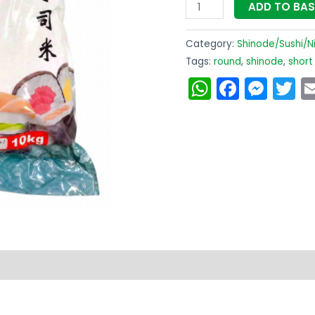
ADD TO BA
Bezorging
quantity
Category:
Shinode/Sushi/Ni
Tags:
round
,
shinode
,
short
WhatsAp
Faceb
Mes
T
on
Reviews (0)