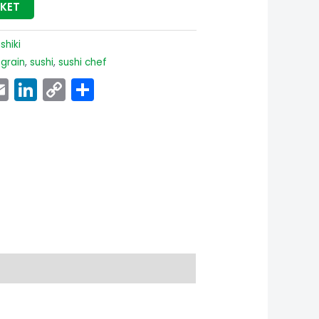
SKET
shiki
 grain
,
sushi
,
sushi chef
p
ook
senger
witter
Email
LinkedIn
Copy
Share
Link