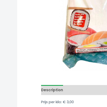
Link
Share
Description
Additional informati
Prijs per kilo: € 3,00