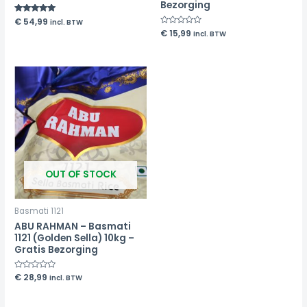
Bezorging
Rated
€
54,99
incl. BTW
5.00
Rated
€
15,99
incl. BTW
out of 5
0
out
of
5
OUT OF STOCK
Basmati 1121
ABU RAHMAN – Basmati
1121 (Golden Sella) 10kg –
Gratis Bezorging
Rated
€
28,99
incl. BTW
0
out
of
5