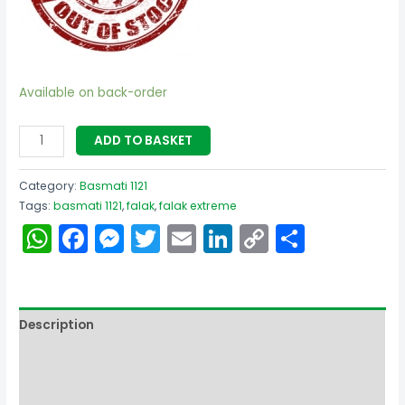
Available on back-order
ADD TO BASKET
Category:
Basmati 1121
Tags:
basmati 1121
,
falak
,
falak extreme
WhatsApp
Facebook
Messenger
Twitter
Email
LinkedIn
Copy
Share
Link
Description
Additional information
Reviews (0)