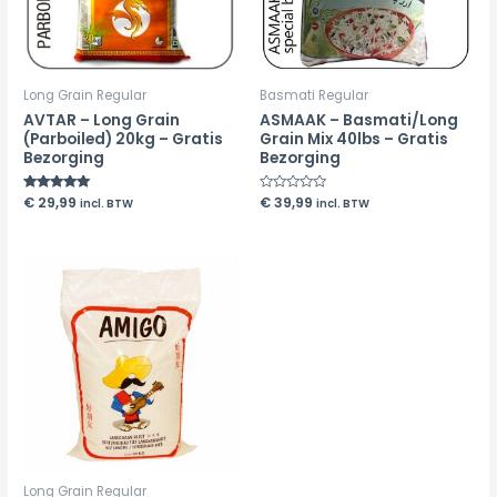
Long Grain Regular
Basmati Regular
AVTAR – Long Grain
ASMAAK – Basmati/Long
(Parboiled) 20kg – Gratis
Grain Mix 40lbs – Gratis
Bezorging
Bezorging
Rated
€
29,99
Rated
€
39,99
incl. BTW
incl. BTW
5.00
0
out of 5
out
of
5
Long Grain Regular