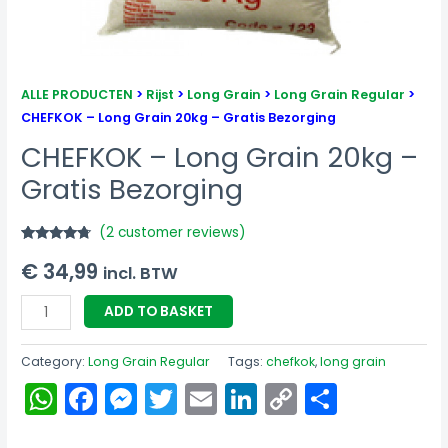
ALLE PRODUCTEN
>
Rijst
>
Long Grain
>
Long Grain Regular
>
CHEFKOK – Long Grain 20kg – Gratis Bezorging
CHEFKOK – Long Grain 20kg –
Gratis Bezorging
(
2
customer reviews)
Rated
2
4.50
€
34,99
out of 5
incl. BTW
based on
customer
ratings
ADD TO BASKET
Category:
Long Grain Regular
Tags:
chefkok
,
long grain
WhatsApp
Facebook
Messenger
Twitter
Email
LinkedIn
Copy
Share
Link