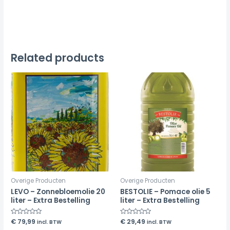
Related products
Overige Producten
Overige Producten
LEVO – Zonnebloemolie 20
BESTOLIE – Pomace olie 5
liter – Extra Bestelling
liter – Extra Bestelling
Rated
€
79,99
Rated
€
29,49
incl. BTW
incl. BTW
0
0