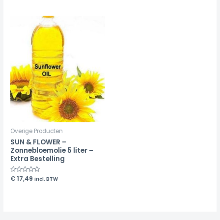
out
out
of
of
5
5
Overige Producten
SUN & FLOWER –
Zonnebloemolie 5 liter –
Extra Bestelling
Rated
€
17,49
incl. BTW
0
out
of
5