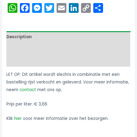
WhatsApp
Facebook
Messenger
Twitter
Email
LinkedIn
Copy
Share
Link
Description
Additional information
Reviews (0)
LET OP: Dit artikel wordt slechts in combinatie met een
bestelling rijst verkocht en geleverd. Voor meer informatie,
neem
contact
met ons op.
Prijs per liter: € 3,66
Klik
hier
voor meer informatie over het bezorgen.